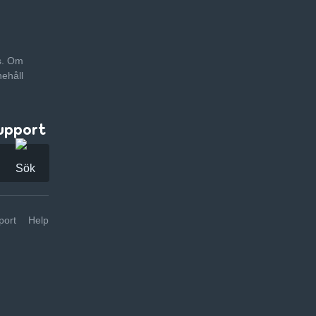
as. Om
nehåll
upport
ort
Help